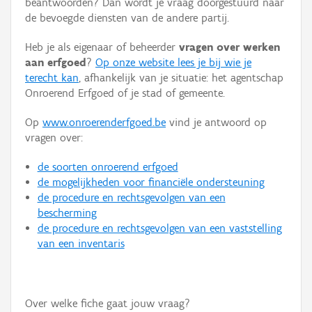
beantwoorden? Dan wordt je vraag doorgestuurd naar
Persoon of collectief
de bevoegde diensten van de andere partij.
Downloads
Heb je als eigenaar of beheerder
vragen over werken
aan erfgoed
?
Op onze website lees je bij wie je
Hergebruik
terecht kan
, afhankelijk van je situatie: het agentschap
Onroerend Erfgoed of je stad of gemeente.
Aanmelden
Op
www.onroerenderfgoed.be
vind je antwoord op
vragen over:
de soorten onroerend erfgoed
de mogelijkheden voor financiële ondersteuning
de procedure en rechtsgevolgen van een
bescherming
de procedure en rechtsgevolgen van een vaststelling
van een inventaris
Over welke fiche gaat jouw vraag?