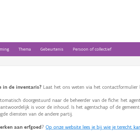
ming
Thema
Gebeurtenis
Persoon of collectief
 in de inventaris?
Laat het ons weten via het contactformulier h
omatisch doorgestuurd naar de beheerder van de fiche: het agen
verantwoordelijk is voor de inhoud. Is het agentschap of de geme
de diensten van de andere partij.
erken aan erfgoed
?
Op onze website lees je bij wie je terecht ka