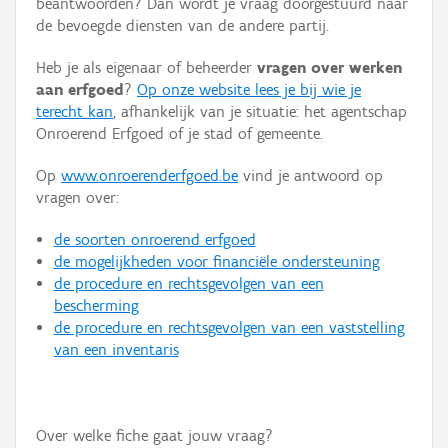
beantwoorden? Dan wordt je vraag doorgestuurd naar
Persoon of collectief
de bevoegde diensten van de andere partij.
Downloads
Heb je als eigenaar of beheerder
vragen over werken
aan erfgoed
?
Op onze website lees je bij wie je
Hergebruik
terecht kan
, afhankelijk van je situatie: het agentschap
Onroerend Erfgoed of je stad of gemeente.
Aanmelden
Op
www.onroerenderfgoed.be
vind je antwoord op
vragen over:
de soorten onroerend erfgoed
de mogelijkheden voor financiële ondersteuning
de procedure en rechtsgevolgen van een
bescherming
de procedure en rechtsgevolgen van een vaststelling
van een inventaris
Over welke fiche gaat jouw vraag?