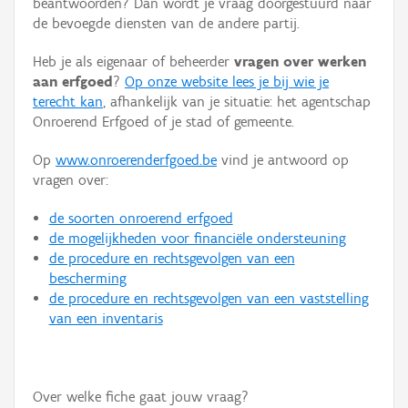
beantwoorden? Dan wordt je vraag doorgestuurd naar
Persoon of collectief
de bevoegde diensten van de andere partij.
Downloads
Heb je als eigenaar of beheerder
vragen over werken
aan erfgoed
?
Op onze website lees je bij wie je
Hergebruik
terecht kan
, afhankelijk van je situatie: het agentschap
Onroerend Erfgoed of je stad of gemeente.
Aanmelden
Op
www.onroerenderfgoed.be
vind je antwoord op
vragen over:
de soorten onroerend erfgoed
de mogelijkheden voor financiële ondersteuning
de procedure en rechtsgevolgen van een
bescherming
de procedure en rechtsgevolgen van een vaststelling
van een inventaris
Over welke fiche gaat jouw vraag?