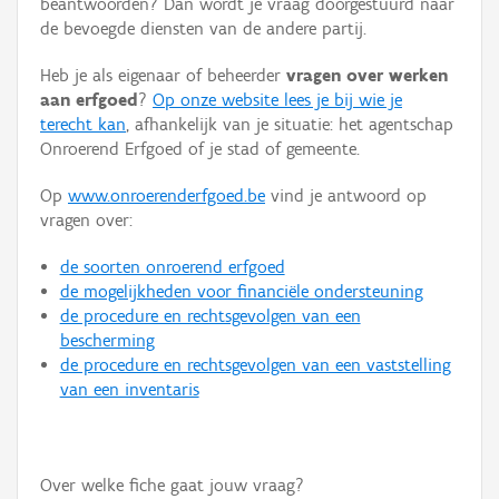
beantwoorden? Dan wordt je vraag doorgestuurd naar
Persoon of collectief
de bevoegde diensten van de andere partij.
Downloads
Heb je als eigenaar of beheerder
vragen over werken
aan erfgoed
?
Op onze website lees je bij wie je
Hergebruik
terecht kan
, afhankelijk van je situatie: het agentschap
Onroerend Erfgoed of je stad of gemeente.
Aanmelden
Op
www.onroerenderfgoed.be
vind je antwoord op
vragen over:
de soorten onroerend erfgoed
de mogelijkheden voor financiële ondersteuning
de procedure en rechtsgevolgen van een
bescherming
de procedure en rechtsgevolgen van een vaststelling
van een inventaris
Over welke fiche gaat jouw vraag?