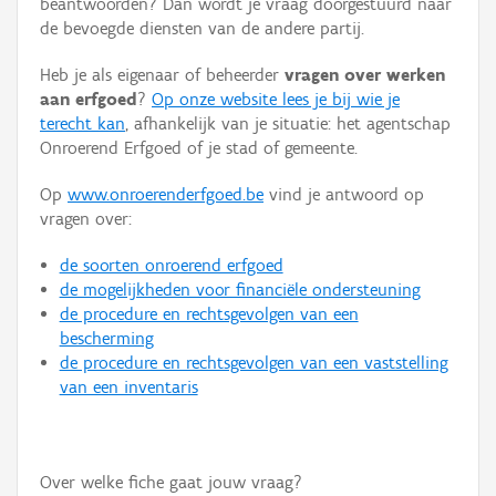
beantwoorden? Dan wordt je vraag doorgestuurd naar
Persoon of collectief
de bevoegde diensten van de andere partij.
Downloads
Heb je als eigenaar of beheerder
vragen over werken
aan erfgoed
?
Op onze website lees je bij wie je
Hergebruik
terecht kan
, afhankelijk van je situatie: het agentschap
Onroerend Erfgoed of je stad of gemeente.
Aanmelden
Op
www.onroerenderfgoed.be
vind je antwoord op
vragen over:
de soorten onroerend erfgoed
de mogelijkheden voor financiële ondersteuning
de procedure en rechtsgevolgen van een
bescherming
de procedure en rechtsgevolgen van een vaststelling
van een inventaris
Over welke fiche gaat jouw vraag?