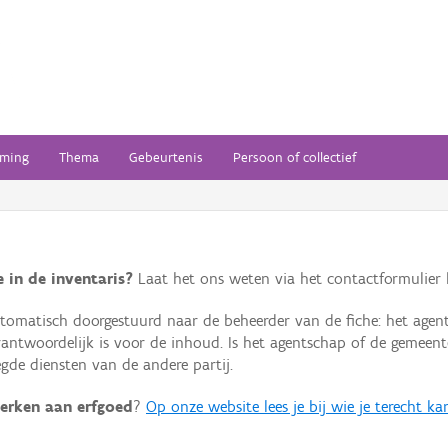
ming
Thema
Gebeurtenis
Persoon of collectief
 in de inventaris?
Laat het ons weten via het contactformulier h
omatisch doorgestuurd naar de beheerder van de fiche: het agen
verantwoordelijk is voor de inhoud. Is het agentschap of de geme
de diensten van de andere partij.
erken aan erfgoed
?
Op onze website lees je bij wie je terecht ka