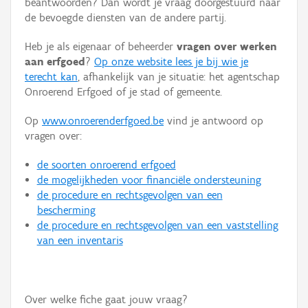
beantwoorden? Dan wordt je vraag doorgestuurd naar
Persoon of collectief
de bevoegde diensten van de andere partij.
Downloads
Heb je als eigenaar of beheerder
vragen over werken
aan erfgoed
?
Op onze website lees je bij wie je
Hergebruik
terecht kan
, afhankelijk van je situatie: het agentschap
Onroerend Erfgoed of je stad of gemeente.
Aanmelden
Op
www.onroerenderfgoed.be
vind je antwoord op
vragen over:
de soorten onroerend erfgoed
de mogelijkheden voor financiële ondersteuning
de procedure en rechtsgevolgen van een
bescherming
de procedure en rechtsgevolgen van een vaststelling
van een inventaris
Over welke fiche gaat jouw vraag?