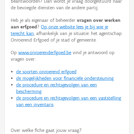
beantwoorden? Dan wordt je vraag doorgestuurd naar
Persoon of collectief
de bevoegde diensten van de andere partij.
Downloads
Heb je als eigenaar of beheerder
vragen over werken
aan erfgoed
?
Op onze website lees je bij wie je
Hergebruik
terecht kan
, afhankelijk van je situatie: het agentschap
Onroerend Erfgoed of je stad of gemeente.
Aanmelden
Op
www.onroerenderfgoed.be
vind je antwoord op
vragen over:
de soorten onroerend erfgoed
de mogelijkheden voor financiële ondersteuning
de procedure en rechtsgevolgen van een
bescherming
de procedure en rechtsgevolgen van een vaststelling
van een inventaris
Over welke fiche gaat jouw vraag?