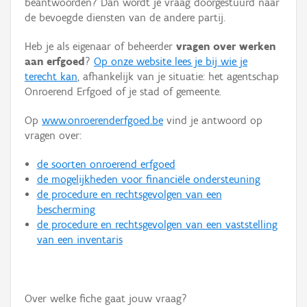
beantwoorden? Dan wordt je vraag doorgestuurd naar
Persoon of collectief
de bevoegde diensten van de andere partij.
Downloads
Heb je als eigenaar of beheerder
vragen over werken
aan erfgoed
?
Op onze website lees je bij wie je
Hergebruik
terecht kan
, afhankelijk van je situatie: het agentschap
Onroerend Erfgoed of je stad of gemeente.
Aanmelden
Op
www.onroerenderfgoed.be
vind je antwoord op
vragen over:
de soorten onroerend erfgoed
de mogelijkheden voor financiële ondersteuning
de procedure en rechtsgevolgen van een
bescherming
de procedure en rechtsgevolgen van een vaststelling
van een inventaris
Over welke fiche gaat jouw vraag?