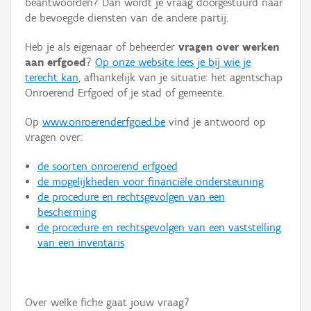
beantwoorden? Dan wordt je vraag doorgestuurd naar
Persoon of collectief
de bevoegde diensten van de andere partij.
Downloads
Heb je als eigenaar of beheerder
vragen over werken
aan erfgoed
?
Op onze website lees je bij wie je
Hergebruik
terecht kan
, afhankelijk van je situatie: het agentschap
Onroerend Erfgoed of je stad of gemeente.
Aanmelden
Op
www.onroerenderfgoed.be
vind je antwoord op
vragen over:
de soorten onroerend erfgoed
de mogelijkheden voor financiële ondersteuning
de procedure en rechtsgevolgen van een
bescherming
de procedure en rechtsgevolgen van een vaststelling
van een inventaris
Over welke fiche gaat jouw vraag?