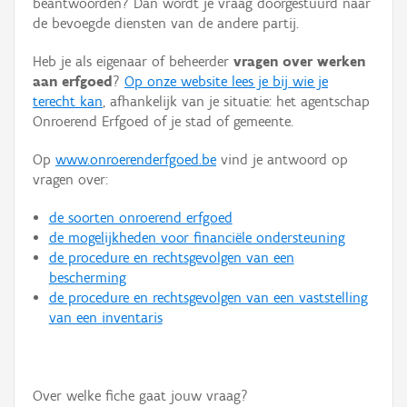
beantwoorden? Dan wordt je vraag doorgestuurd naar
Persoon of collectief
de bevoegde diensten van de andere partij.
Downloads
Heb je als eigenaar of beheerder
vragen over werken
aan erfgoed
?
Op onze website lees je bij wie je
Hergebruik
terecht kan
, afhankelijk van je situatie: het agentschap
Onroerend Erfgoed of je stad of gemeente.
Aanmelden
Op
www.onroerenderfgoed.be
vind je antwoord op
vragen over:
de soorten onroerend erfgoed
de mogelijkheden voor financiële ondersteuning
de procedure en rechtsgevolgen van een
bescherming
de procedure en rechtsgevolgen van een vaststelling
van een inventaris
Over welke fiche gaat jouw vraag?