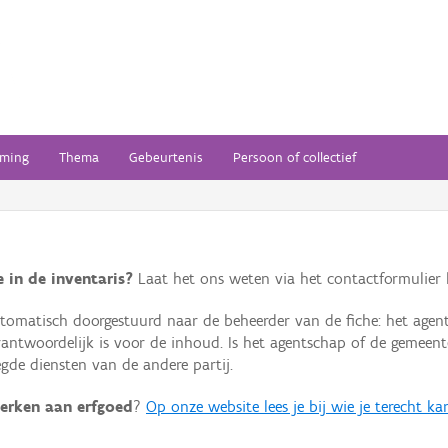
ming
Thema
Gebeurtenis
Persoon of collectief
 in de inventaris?
Laat het ons weten via het contactformulier h
omatisch doorgestuurd naar de beheerder van de fiche: het agen
verantwoordelijk is voor de inhoud. Is het agentschap of de geme
de diensten van de andere partij.
erken aan erfgoed
?
Op onze website lees je bij wie je terecht ka