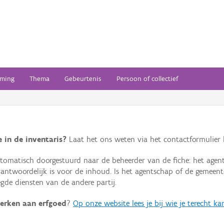
ming
Thema
Gebeurtenis
Persoon of collectief
 in de inventaris?
Laat het ons weten via het contactformulier h
omatisch doorgestuurd naar de beheerder van de fiche: het agen
verantwoordelijk is voor de inhoud. Is het agentschap of de geme
de diensten van de andere partij.
erken aan erfgoed
?
Op onze website lees je bij wie je terecht ka