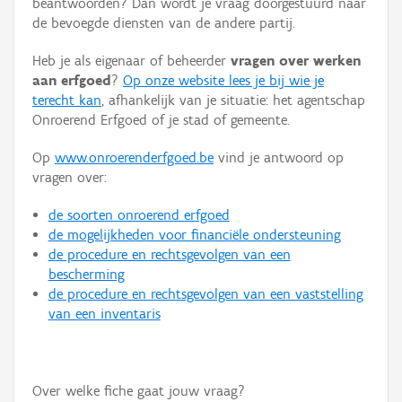
beantwoorden? Dan wordt je vraag doorgestuurd naar
Persoon of collectief
de bevoegde diensten van de andere partij.
Downloads
Heb je als eigenaar of beheerder
vragen over werken
aan erfgoed
?
Op onze website lees je bij wie je
Hergebruik
terecht kan
, afhankelijk van je situatie: het agentschap
Onroerend Erfgoed of je stad of gemeente.
Aanmelden
Op
www.onroerenderfgoed.be
vind je antwoord op
vragen over:
de soorten onroerend erfgoed
de mogelijkheden voor financiële ondersteuning
de procedure en rechtsgevolgen van een
bescherming
de procedure en rechtsgevolgen van een vaststelling
van een inventaris
Over welke fiche gaat jouw vraag?