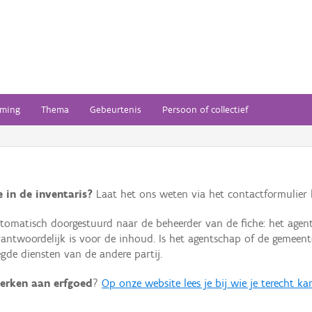
ming
Thema
Gebeurtenis
Persoon of collectief
 in de inventaris?
Laat het ons weten via het contactformulier h
omatisch doorgestuurd naar de beheerder van de fiche: het agen
verantwoordelijk is voor de inhoud. Is het agentschap of de geme
de diensten van de andere partij.
erken aan erfgoed
?
Op onze website lees je bij wie je terecht ka