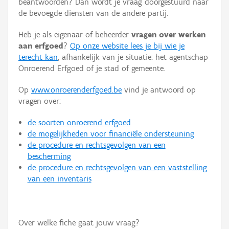
beantwoorden? Dan wordt je vraag doorgestuurd naar
Persoon of collectief
de bevoegde diensten van de andere partij.
Downloads
Heb je als eigenaar of beheerder
vragen over werken
aan erfgoed
?
Op onze website lees je bij wie je
Hergebruik
terecht kan
, afhankelijk van je situatie: het agentschap
Onroerend Erfgoed of je stad of gemeente.
Aanmelden
Op
www.onroerenderfgoed.be
vind je antwoord op
vragen over:
de soorten onroerend erfgoed
de mogelijkheden voor financiële ondersteuning
de procedure en rechtsgevolgen van een
bescherming
de procedure en rechtsgevolgen van een vaststelling
van een inventaris
Over welke fiche gaat jouw vraag?