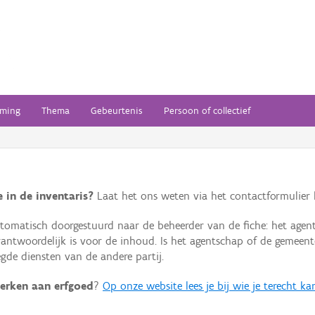
ming
Thema
Gebeurtenis
Persoon of collectief
 in de inventaris?
Laat het ons weten via het contactformulier h
omatisch doorgestuurd naar de beheerder van de fiche: het agen
verantwoordelijk is voor de inhoud. Is het agentschap of de geme
de diensten van de andere partij.
erken aan erfgoed
?
Op onze website lees je bij wie je terecht ka