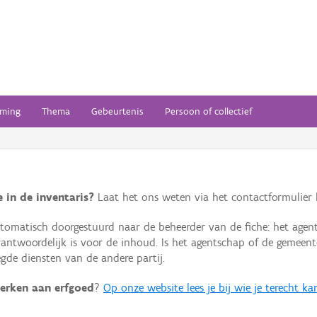
ming
Thema
Gebeurtenis
Persoon of collectief
 in de inventaris?
Laat het ons weten via het contactformulier h
omatisch doorgestuurd naar de beheerder van de fiche: het agen
verantwoordelijk is voor de inhoud. Is het agentschap of de geme
de diensten van de andere partij.
erken aan erfgoed
?
Op onze website lees je bij wie je terecht ka