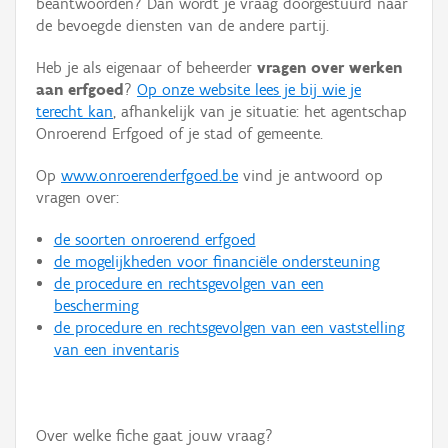
beantwoorden? Dan wordt je vraag doorgestuurd naar
Persoon of collectief
de bevoegde diensten van de andere partij.
Downloads
Heb je als eigenaar of beheerder
vragen over werken
aan erfgoed
?
Op onze website lees je bij wie je
Hergebruik
terecht kan
, afhankelijk van je situatie: het agentschap
Onroerend Erfgoed of je stad of gemeente.
Aanmelden
Op
www.onroerenderfgoed.be
vind je antwoord op
vragen over:
de soorten onroerend erfgoed
de mogelijkheden voor financiële ondersteuning
de procedure en rechtsgevolgen van een
bescherming
de procedure en rechtsgevolgen van een vaststelling
van een inventaris
Over welke fiche gaat jouw vraag?