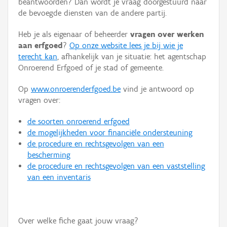
beantwoorden? Dan wordt je vraag doorgestuurd naar
Persoon of collectief
de bevoegde diensten van de andere partij.
Downloads
Heb je als eigenaar of beheerder
vragen over werken
aan erfgoed
?
Op onze website lees je bij wie je
Hergebruik
terecht kan
, afhankelijk van je situatie: het agentschap
Onroerend Erfgoed of je stad of gemeente.
Aanmelden
Op
www.onroerenderfgoed.be
vind je antwoord op
vragen over:
de soorten onroerend erfgoed
de mogelijkheden voor financiële ondersteuning
de procedure en rechtsgevolgen van een
bescherming
de procedure en rechtsgevolgen van een vaststelling
van een inventaris
Over welke fiche gaat jouw vraag?