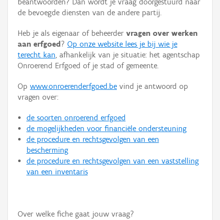
beantwoorden? Dan wordt je vraag doorgestuurd naar
Persoon of collectief
de bevoegde diensten van de andere partij.
Downloads
Heb je als eigenaar of beheerder
vragen over werken
aan erfgoed
?
Op onze website lees je bij wie je
Hergebruik
terecht kan
, afhankelijk van je situatie: het agentschap
Onroerend Erfgoed of je stad of gemeente.
Aanmelden
Op
www.onroerenderfgoed.be
vind je antwoord op
vragen over:
de soorten onroerend erfgoed
de mogelijkheden voor financiële ondersteuning
de procedure en rechtsgevolgen van een
bescherming
de procedure en rechtsgevolgen van een vaststelling
van een inventaris
Over welke fiche gaat jouw vraag?