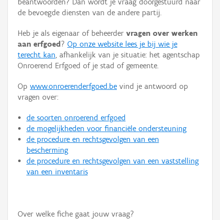
beantwoorden? Dan wordt je vraag doorgestuurd naar
Persoon of collectief
de bevoegde diensten van de andere partij.
Downloads
Heb je als eigenaar of beheerder
vragen over werken
aan erfgoed
?
Op onze website lees je bij wie je
Hergebruik
terecht kan
, afhankelijk van je situatie: het agentschap
Onroerend Erfgoed of je stad of gemeente.
Aanmelden
Op
www.onroerenderfgoed.be
vind je antwoord op
vragen over:
de soorten onroerend erfgoed
de mogelijkheden voor financiële ondersteuning
de procedure en rechtsgevolgen van een
bescherming
de procedure en rechtsgevolgen van een vaststelling
van een inventaris
Over welke fiche gaat jouw vraag?