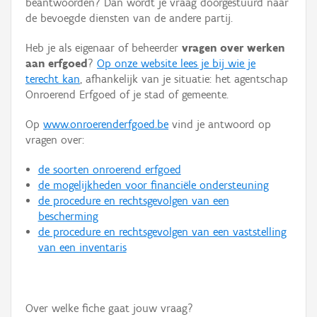
beantwoorden? Dan wordt je vraag doorgestuurd naar
Persoon of collectief
de bevoegde diensten van de andere partij.
Downloads
Heb je als eigenaar of beheerder
vragen over werken
aan erfgoed
?
Op onze website lees je bij wie je
Hergebruik
terecht kan
, afhankelijk van je situatie: het agentschap
Onroerend Erfgoed of je stad of gemeente.
Aanmelden
Op
www.onroerenderfgoed.be
vind je antwoord op
vragen over:
de soorten onroerend erfgoed
de mogelijkheden voor financiële ondersteuning
de procedure en rechtsgevolgen van een
bescherming
de procedure en rechtsgevolgen van een vaststelling
van een inventaris
Over welke fiche gaat jouw vraag?