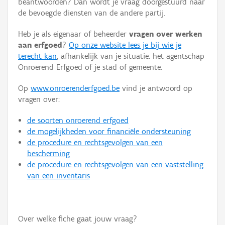
beantwoorden? Dan wordt je vraag doorgestuurd naar
Persoon of collectief
de bevoegde diensten van de andere partij.
Downloads
Heb je als eigenaar of beheerder
vragen over werken
aan erfgoed
?
Op onze website lees je bij wie je
Hergebruik
terecht kan
, afhankelijk van je situatie: het agentschap
Onroerend Erfgoed of je stad of gemeente.
Aanmelden
Op
www.onroerenderfgoed.be
vind je antwoord op
vragen over:
de soorten onroerend erfgoed
de mogelijkheden voor financiële ondersteuning
de procedure en rechtsgevolgen van een
bescherming
de procedure en rechtsgevolgen van een vaststelling
van een inventaris
Over welke fiche gaat jouw vraag?