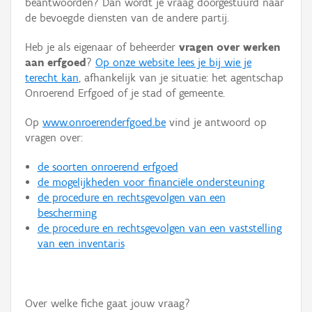
beantwoorden? Dan wordt je vraag doorgestuurd naar
Persoon of collectief
de bevoegde diensten van de andere partij.
Downloads
Heb je als eigenaar of beheerder
vragen over werken
aan erfgoed
?
Op onze website lees je bij wie je
Hergebruik
terecht kan
, afhankelijk van je situatie: het agentschap
Onroerend Erfgoed of je stad of gemeente.
Aanmelden
Op
www.onroerenderfgoed.be
vind je antwoord op
vragen over:
de soorten onroerend erfgoed
de mogelijkheden voor financiële ondersteuning
de procedure en rechtsgevolgen van een
bescherming
de procedure en rechtsgevolgen van een vaststelling
van een inventaris
Over welke fiche gaat jouw vraag?