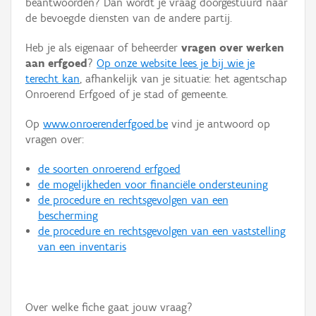
beantwoorden? Dan wordt je vraag doorgestuurd naar
Persoon of collectief
de bevoegde diensten van de andere partij.
Downloads
Heb je als eigenaar of beheerder
vragen over werken
aan erfgoed
?
Op onze website lees je bij wie je
Hergebruik
terecht kan
, afhankelijk van je situatie: het agentschap
Onroerend Erfgoed of je stad of gemeente.
Aanmelden
Op
www.onroerenderfgoed.be
vind je antwoord op
vragen over:
de soorten onroerend erfgoed
de mogelijkheden voor financiële ondersteuning
de procedure en rechtsgevolgen van een
bescherming
de procedure en rechtsgevolgen van een vaststelling
van een inventaris
Over welke fiche gaat jouw vraag?