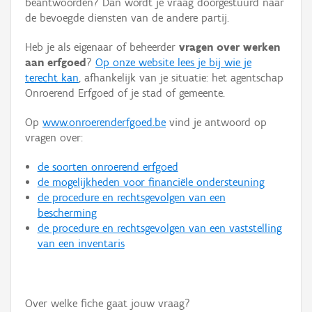
beantwoorden? Dan wordt je vraag doorgestuurd naar
Persoon of collectief
de bevoegde diensten van de andere partij.
Downloads
Heb je als eigenaar of beheerder
vragen over werken
aan erfgoed
?
Op onze website lees je bij wie je
Hergebruik
terecht kan
, afhankelijk van je situatie: het agentschap
Onroerend Erfgoed of je stad of gemeente.
Aanmelden
Op
www.onroerenderfgoed.be
vind je antwoord op
vragen over:
de soorten onroerend erfgoed
de mogelijkheden voor financiële ondersteuning
de procedure en rechtsgevolgen van een
bescherming
de procedure en rechtsgevolgen van een vaststelling
van een inventaris
Over welke fiche gaat jouw vraag?