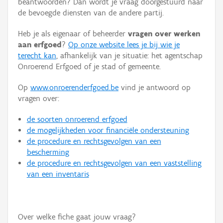
beantwoorden? Dan wordt je vraag doorgestuurd naar
Persoon of collectief
de bevoegde diensten van de andere partij.
Downloads
Heb je als eigenaar of beheerder
vragen over werken
aan erfgoed
?
Op onze website lees je bij wie je
Hergebruik
terecht kan
, afhankelijk van je situatie: het agentschap
Onroerend Erfgoed of je stad of gemeente.
Aanmelden
Op
www.onroerenderfgoed.be
vind je antwoord op
vragen over:
de soorten onroerend erfgoed
de mogelijkheden voor financiële ondersteuning
de procedure en rechtsgevolgen van een
bescherming
de procedure en rechtsgevolgen van een vaststelling
van een inventaris
Over welke fiche gaat jouw vraag?