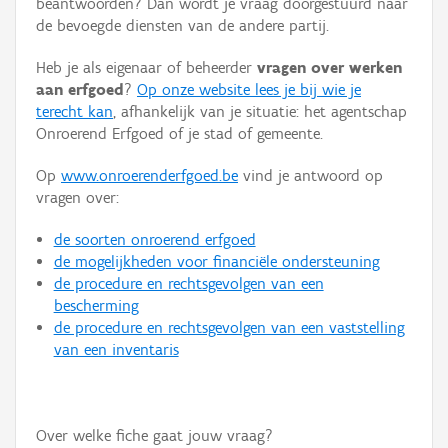
beantwoorden? Dan wordt je vraag doorgestuurd naar
Persoon of collectief
de bevoegde diensten van de andere partij.
Downloads
Heb je als eigenaar of beheerder
vragen over werken
aan erfgoed
?
Op onze website lees je bij wie je
Hergebruik
terecht kan
, afhankelijk van je situatie: het agentschap
Onroerend Erfgoed of je stad of gemeente.
Aanmelden
Op
www.onroerenderfgoed.be
vind je antwoord op
vragen over:
de soorten onroerend erfgoed
de mogelijkheden voor financiële ondersteuning
de procedure en rechtsgevolgen van een
bescherming
de procedure en rechtsgevolgen van een vaststelling
van een inventaris
Over welke fiche gaat jouw vraag?