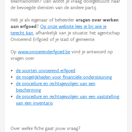
beantwoorden? Dan wordt je vraag doorgestuurd naar
Persoon of collectief
de bevoegde diensten van de andere partij.
Downloads
Heb je als eigenaar of beheerder
vragen over werken
aan erfgoed
?
Op onze website lees je bij wie je
Hergebruik
terecht kan
, afhankelijk van je situatie: het agentschap
Onroerend Erfgoed of je stad of gemeente.
Aanmelden
Op
www.onroerenderfgoed.be
vind je antwoord op
vragen over:
de soorten onroerend erfgoed
de mogelijkheden voor financiële ondersteuning
de procedure en rechtsgevolgen van een
bescherming
de procedure en rechtsgevolgen van een vaststelling
van een inventaris
Over welke fiche gaat jouw vraag?