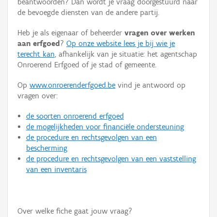
beantwoorden? Dan wordt je vraag doorgestuurd naar
Persoon of collectief
de bevoegde diensten van de andere partij.
Downloads
Heb je als eigenaar of beheerder
vragen over werken
aan erfgoed
?
Op onze website lees je bij wie je
Hergebruik
terecht kan
, afhankelijk van je situatie: het agentschap
Onroerend Erfgoed of je stad of gemeente.
Aanmelden
Op
www.onroerenderfgoed.be
vind je antwoord op
vragen over:
de soorten onroerend erfgoed
de mogelijkheden voor financiële ondersteuning
de procedure en rechtsgevolgen van een
bescherming
de procedure en rechtsgevolgen van een vaststelling
van een inventaris
Over welke fiche gaat jouw vraag?