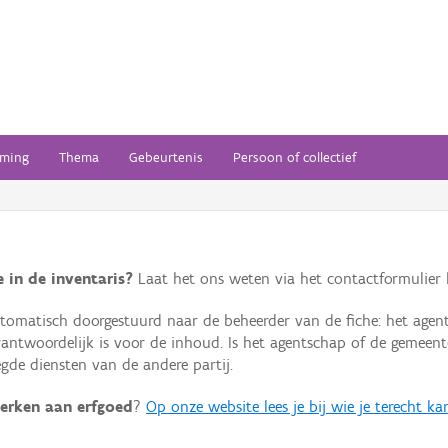
ming
Thema
Gebeurtenis
Persoon of collectief
 in de inventaris?
Laat het ons weten via het contactformulier h
omatisch doorgestuurd naar de beheerder van de fiche: het agen
verantwoordelijk is voor de inhoud. Is het agentschap of de geme
de diensten van de andere partij.
erken aan erfgoed
?
Op onze website lees je bij wie je terecht ka