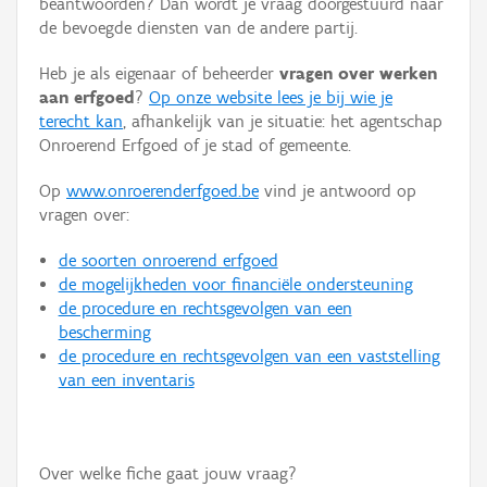
beantwoorden? Dan wordt je vraag doorgestuurd naar
Persoon of collectief
de bevoegde diensten van de andere partij.
Downloads
Heb je als eigenaar of beheerder
vragen over werken
aan erfgoed
?
Op onze website lees je bij wie je
Hergebruik
terecht kan
, afhankelijk van je situatie: het agentschap
Onroerend Erfgoed of je stad of gemeente.
Aanmelden
Op
www.onroerenderfgoed.be
vind je antwoord op
vragen over:
de soorten onroerend erfgoed
de mogelijkheden voor financiële ondersteuning
de procedure en rechtsgevolgen van een
bescherming
de procedure en rechtsgevolgen van een vaststelling
van een inventaris
Over welke fiche gaat jouw vraag?