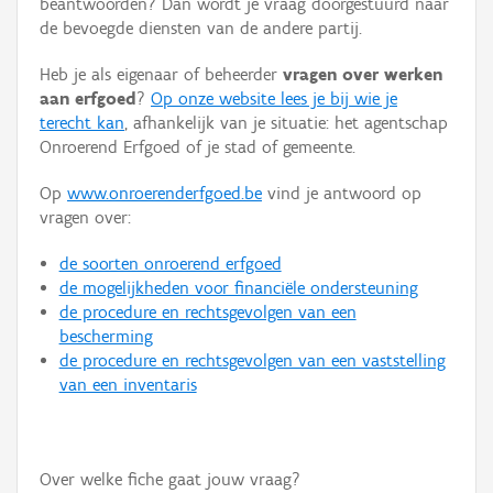
beantwoorden? Dan wordt je vraag doorgestuurd naar
Persoon of collectief
de bevoegde diensten van de andere partij.
Downloads
Heb je als eigenaar of beheerder
vragen over werken
aan erfgoed
?
Op onze website lees je bij wie je
Hergebruik
terecht kan
, afhankelijk van je situatie: het agentschap
Onroerend Erfgoed of je stad of gemeente.
Aanmelden
Op
www.onroerenderfgoed.be
vind je antwoord op
vragen over:
de soorten onroerend erfgoed
de mogelijkheden voor financiële ondersteuning
de procedure en rechtsgevolgen van een
bescherming
de procedure en rechtsgevolgen van een vaststelling
van een inventaris
Over welke fiche gaat jouw vraag?