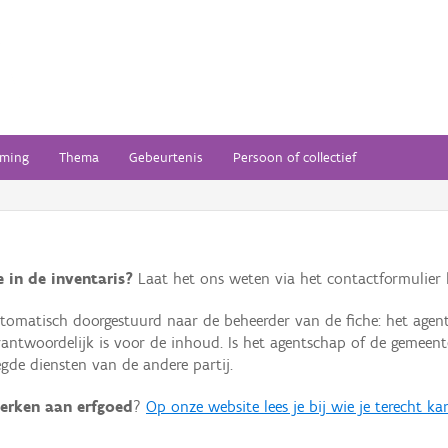
ming
Thema
Gebeurtenis
Persoon of collectief
 in de inventaris?
Laat het ons weten via het contactformulier h
omatisch doorgestuurd naar de beheerder van de fiche: het agen
verantwoordelijk is voor de inhoud. Is het agentschap of de geme
de diensten van de andere partij.
erken aan erfgoed
?
Op onze website lees je bij wie je terecht ka