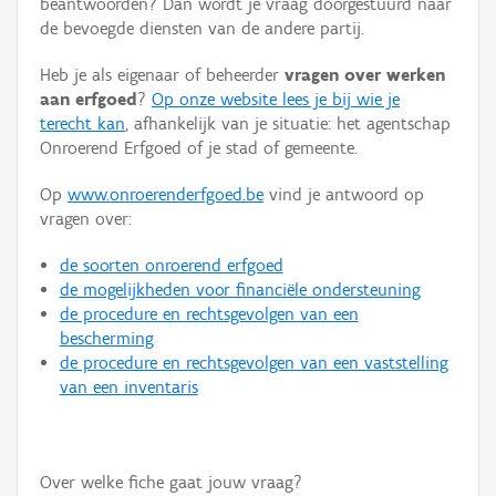
beantwoorden? Dan wordt je vraag doorgestuurd naar
Persoon of collectief
de bevoegde diensten van de andere partij.
Downloads
Heb je als eigenaar of beheerder
vragen over werken
aan erfgoed
?
Op onze website lees je bij wie je
Hergebruik
terecht kan
, afhankelijk van je situatie: het agentschap
Onroerend Erfgoed of je stad of gemeente.
Aanmelden
Op
www.onroerenderfgoed.be
vind je antwoord op
vragen over:
de soorten onroerend erfgoed
de mogelijkheden voor financiële ondersteuning
de procedure en rechtsgevolgen van een
bescherming
de procedure en rechtsgevolgen van een vaststelling
van een inventaris
Over welke fiche gaat jouw vraag?