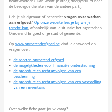
beantwoorden? Dan wordt je vraag doorgestuurd naar
Persoon of collectief
de bevoegde diensten van de andere partij.
Downloads
Heb je als eigenaar of beheerder
vragen over werken
aan erfgoed
?
Op onze website lees je bij wie je
Hergebruik
terecht kan
, afhankelijk van je situatie: het agentschap
Onroerend Erfgoed of je stad of gemeente.
Aanmelden
Op
www.onroerenderfgoed.be
vind je antwoord op
vragen over:
de soorten onroerend erfgoed
de mogelijkheden voor financiële ondersteuning
de procedure en rechtsgevolgen van een
bescherming
de procedure en rechtsgevolgen van een vaststelling
van een inventaris
Over welke fiche gaat jouw vraag?