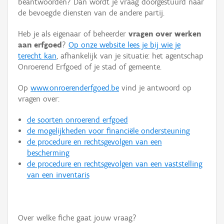
beantwoorden? Dan wordt je vraag doorgestuurd naar
Persoon of collectief
de bevoegde diensten van de andere partij.
Downloads
Heb je als eigenaar of beheerder
vragen over werken
aan erfgoed
?
Op onze website lees je bij wie je
Hergebruik
terecht kan
, afhankelijk van je situatie: het agentschap
Onroerend Erfgoed of je stad of gemeente.
Aanmelden
Op
www.onroerenderfgoed.be
vind je antwoord op
vragen over:
de soorten onroerend erfgoed
de mogelijkheden voor financiële ondersteuning
de procedure en rechtsgevolgen van een
bescherming
de procedure en rechtsgevolgen van een vaststelling
van een inventaris
Over welke fiche gaat jouw vraag?