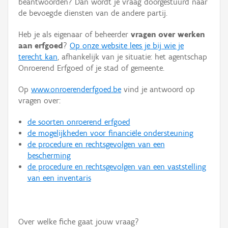
beantwoorden? Dan wordt je vraag doorgestuurd naar
Persoon of collectief
de bevoegde diensten van de andere partij.
Downloads
Heb je als eigenaar of beheerder
vragen over werken
aan erfgoed
?
Op onze website lees je bij wie je
Hergebruik
terecht kan
, afhankelijk van je situatie: het agentschap
Onroerend Erfgoed of je stad of gemeente.
Aanmelden
Op
www.onroerenderfgoed.be
vind je antwoord op
vragen over:
de soorten onroerend erfgoed
de mogelijkheden voor financiële ondersteuning
de procedure en rechtsgevolgen van een
bescherming
de procedure en rechtsgevolgen van een vaststelling
van een inventaris
Over welke fiche gaat jouw vraag?