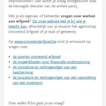
beantwoorden? Dan wordt je vraag doorgestuurd naar
Persoon of collectief
de bevoegde diensten van de andere partij.
Downloads
Heb je als eigenaar of beheerder
vragen over werken
aan erfgoed
?
Op onze website lees je bij wie je
Hergebruik
terecht kan
, afhankelijk van je situatie: het agentschap
Onroerend Erfgoed of je stad of gemeente.
Aanmelden
Op
www.onroerenderfgoed.be
vind je antwoord op
vragen over:
de soorten onroerend erfgoed
de mogelijkheden voor financiële ondersteuning
de procedure en rechtsgevolgen van een
bescherming
de procedure en rechtsgevolgen van een vaststelling
van een inventaris
Over welke fiche gaat jouw vraag?