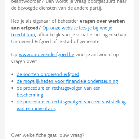
beantwoorden? Dan wordt je vraag doorgestuurd naar
Persoon of collectief
de bevoegde diensten van de andere partij.
Downloads
Heb je als eigenaar of beheerder
vragen over werken
aan erfgoed
?
Op onze website lees je bij wie je
Hergebruik
terecht kan
, afhankelijk van je situatie: het agentschap
Onroerend Erfgoed of je stad of gemeente.
Aanmelden
Op
www.onroerenderfgoed.be
vind je antwoord op
vragen over:
de soorten onroerend erfgoed
de mogelijkheden voor financiële ondersteuning
de procedure en rechtsgevolgen van een
bescherming
de procedure en rechtsgevolgen van een vaststelling
van een inventaris
Over welke fiche gaat jouw vraag?