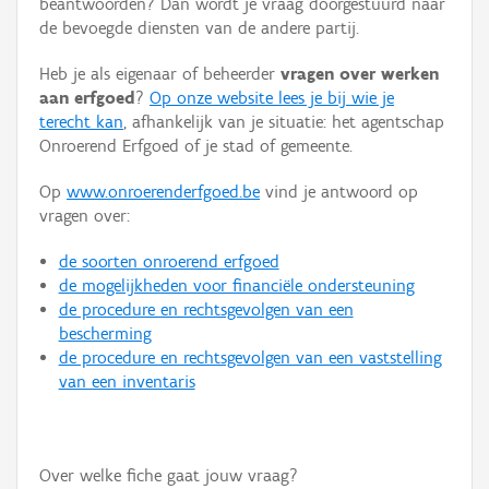
beantwoorden? Dan wordt je vraag doorgestuurd naar
Persoon of collectief
de bevoegde diensten van de andere partij.
Downloads
Heb je als eigenaar of beheerder
vragen over werken
aan erfgoed
?
Op onze website lees je bij wie je
Hergebruik
terecht kan
, afhankelijk van je situatie: het agentschap
Onroerend Erfgoed of je stad of gemeente.
Aanmelden
Op
www.onroerenderfgoed.be
vind je antwoord op
vragen over:
de soorten onroerend erfgoed
de mogelijkheden voor financiële ondersteuning
de procedure en rechtsgevolgen van een
bescherming
de procedure en rechtsgevolgen van een vaststelling
van een inventaris
Over welke fiche gaat jouw vraag?