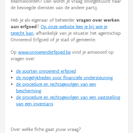
beantwoorden? Dan wordt je vraag doorgestuurd naar
Persoon of collectief
de bevoegde diensten van de andere partij.
Downloads
Heb je als eigenaar of beheerder
vragen over werken
aan erfgoed
?
Op onze website lees je bij wie je
Hergebruik
terecht kan
, afhankelijk van je situatie: het agentschap
Onroerend Erfgoed of je stad of gemeente.
Aanmelden
Op
www.onroerenderfgoed.be
vind je antwoord op
vragen over:
de soorten onroerend erfgoed
de mogelijkheden voor financiële ondersteuning
de procedure en rechtsgevolgen van een
bescherming
de procedure en rechtsgevolgen van een vaststelling
van een inventaris
Over welke fiche gaat jouw vraag?