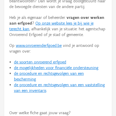
beantwoorden? Dan wordt je vraag doorgestuurd naar
Persoon of collectief
de bevoegde diensten van de andere partij.
Downloads
Heb je als eigenaar of beheerder
vragen over werken
aan erfgoed
?
Op onze website lees je bij wie je
Hergebruik
terecht kan
, afhankelijk van je situatie: het agentschap
Onroerend Erfgoed of je stad of gemeente.
Aanmelden
Op
www.onroerenderfgoed.be
vind je antwoord op
vragen over:
de soorten onroerend erfgoed
de mogelijkheden voor financiële ondersteuning
de procedure en rechtsgevolgen van een
bescherming
de procedure en rechtsgevolgen van een vaststelling
van een inventaris
Over welke fiche gaat jouw vraag?