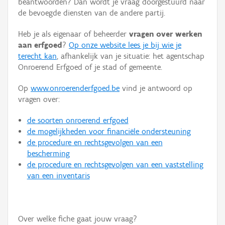
beantwoorden? Dan wordt je vraag doorgestuurd naar
Persoon of collectief
de bevoegde diensten van de andere partij.
Downloads
Heb je als eigenaar of beheerder
vragen over werken
aan erfgoed
?
Op onze website lees je bij wie je
Hergebruik
terecht kan
, afhankelijk van je situatie: het agentschap
Onroerend Erfgoed of je stad of gemeente.
Aanmelden
Op
www.onroerenderfgoed.be
vind je antwoord op
vragen over:
de soorten onroerend erfgoed
de mogelijkheden voor financiële ondersteuning
de procedure en rechtsgevolgen van een
bescherming
de procedure en rechtsgevolgen van een vaststelling
van een inventaris
Over welke fiche gaat jouw vraag?