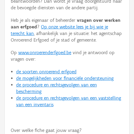
beantwoorden? Dan wordt je vraag doorgestuurd naar
Persoon of collectief
de bevoegde diensten van de andere partij.
Downloads
Heb je als eigenaar of beheerder
vragen over werken
aan erfgoed
?
Op onze website lees je bij wie je
Hergebruik
terecht kan
, afhankelijk van je situatie: het agentschap
Onroerend Erfgoed of je stad of gemeente.
Aanmelden
Op
www.onroerenderfgoed.be
vind je antwoord op
vragen over:
de soorten onroerend erfgoed
de mogelijkheden voor financiële ondersteuning
de procedure en rechtsgevolgen van een
bescherming
de procedure en rechtsgevolgen van een vaststelling
van een inventaris
Over welke fiche gaat jouw vraag?