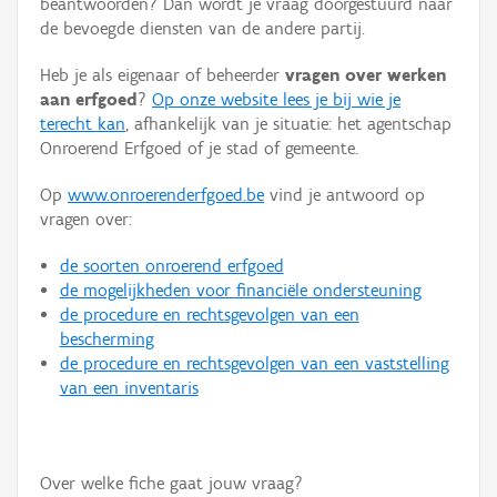
beantwoorden? Dan wordt je vraag doorgestuurd naar
Persoon of collectief
de bevoegde diensten van de andere partij.
Downloads
Heb je als eigenaar of beheerder
vragen over werken
aan erfgoed
?
Op onze website lees je bij wie je
Hergebruik
terecht kan
, afhankelijk van je situatie: het agentschap
Onroerend Erfgoed of je stad of gemeente.
Aanmelden
Op
www.onroerenderfgoed.be
vind je antwoord op
vragen over:
de soorten onroerend erfgoed
de mogelijkheden voor financiële ondersteuning
de procedure en rechtsgevolgen van een
bescherming
de procedure en rechtsgevolgen van een vaststelling
van een inventaris
Over welke fiche gaat jouw vraag?