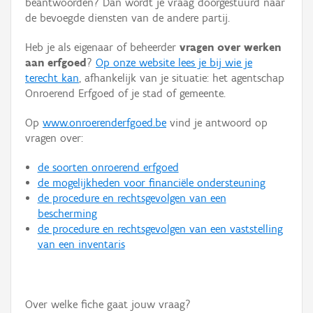
beantwoorden? Dan wordt je vraag doorgestuurd naar
Persoon of collectief
de bevoegde diensten van de andere partij.
Downloads
Heb je als eigenaar of beheerder
vragen over werken
aan erfgoed
?
Op onze website lees je bij wie je
Hergebruik
terecht kan
, afhankelijk van je situatie: het agentschap
Onroerend Erfgoed of je stad of gemeente.
Aanmelden
Op
www.onroerenderfgoed.be
vind je antwoord op
vragen over:
de soorten onroerend erfgoed
de mogelijkheden voor financiële ondersteuning
de procedure en rechtsgevolgen van een
bescherming
de procedure en rechtsgevolgen van een vaststelling
van een inventaris
Over welke fiche gaat jouw vraag?