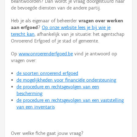
beantwoorden? Dan wordt je vraag doorgestuurd naar
Persoon of collectief
de bevoegde diensten van de andere partij.
Downloads
Heb je als eigenaar of beheerder
vragen over werken
aan erfgoed
?
Op onze website lees je bij wie je
Hergebruik
terecht kan
, afhankelijk van je situatie: het agentschap
Onroerend Erfgoed of je stad of gemeente.
Aanmelden
Op
www.onroerenderfgoed.be
vind je antwoord op
vragen over:
de soorten onroerend erfgoed
de mogelijkheden voor financiële ondersteuning
de procedure en rechtsgevolgen van een
bescherming
de procedure en rechtsgevolgen van een vaststelling
van een inventaris
Over welke fiche gaat jouw vraag?